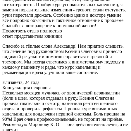
психотерапевта. Пройдя курс успокоительных капельниц, я
заметил поразительные изменения - тревоги стали отступать,
руки перестали дрожать. Особенно ценю в докторе умение
всё подробно объяснить и тактичное отношение к проблеме.
Спасибо за возвращение к нормальной жизни!
Посмотреть отзыв полностью
ответ представителя клиники
Спасибо за тёплые слова Александр! Нам приятно слышать,
что лечение под руководством Ксении Олеговны принесло
видимый результат и помогло справиться с тревогой и
тремором. Мы всегда стремимся к внимательному подходу к
каждому пациенту и рады, что курс капельниц и
рекомендации врача улучшили ваше состояние.
Елизавета, 24 года
Консультация невролога
Несколько месяцев мучилась от хронической цервикалгии
(боли в шее), которая отдавала в руку. Ксения Олеговна
провела тщательный осмотр, назначила рентген шейного
отдела и проверила рефлексы. Прошла курс витаминных
капельниц для поддержки нервной системы. Боль прошла на
90%! Врач очень профессиональный, не торопит на приёме.
Рекомендую Миронову К. О. — она действительно лечит, а не
калечит.