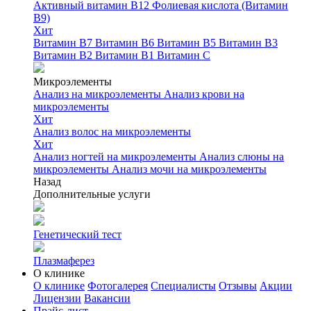
Активный витамин B12
Фолиевая кислота (Витамин
B9)
Хит
Витамин B7
Витамин B6
Витамин B5
Витамин B3
Витамин B2
Витамин B1
Витамин C
Микроэлементы
Анализ на микроэлементы
Анализ крови на
микроэлементы
Хит
Анализ волос на микроэлементы
Хит
Анализ ногтей на микроэлементы
Анализ слюны на
микроэлементы
Анализ мочи на микроэлементы
Назад
Дополнительные услуги
Генетический тест
Плазмаферез
О клинике
О клинике
Фотогалерея
Специалисты
Отзывы
Акции
Лицензии
Вакансии
Прайс-лист