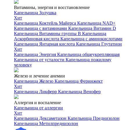
Витамины, энергия и восстановление
Капельница Золушка
Хит
Капельница Коктейль Майерса
Капельница NAD+
Капельница с витаминами
Капельница Витамин D
Капельница Витамины группы B
Капельница
Аскорбиновая кислота
Капельница с аминокислотами
Капельница Янтарная кислота
Капельница Глутатион
Хит
Капельница Энергия
Капельница общеукрепляющая
Капельница от усталости
Капельница пожилому
человеку
Железо и лечение анемии
Капельница Железо
Капельница Феринжект
Хит
Капельница Ликферр
Капельница Венофер
Аллергия и воспаление
Капельница от аллергии
Хит
Капельница Дексаметазон
Капельница Преднизолон
Капельница Метилпреднизолон