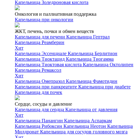
Капельница Золедроновая кислота
Онкология и паллиативная поддержка
Капельница при онкологии
ЖКТ, печень, почки и обмен веществ
Капельница для печени
Капельница Гептрал
Капельница Реамберин
Хит
Капельница Эссенциале
Капельница Берлитион
Капельница Тиоктацид
Капельница Тиогамма
Капельница Тиоктовая кислота
Капельница Октолипен
Капельница Ремаксол
Хит
Капельница Омепразол
Капельница Фамотидин
Капельница при панкреатите
Капельница при диабете
Капельница для почек
Сердце, сосуды и давление
Капельница для сердца
Капельница от давления
Хит
Капельница Панангин
Капельница Аспаркам
Капельница Рибоксин
Капельница Неотон
Капельница
Милдронат
Капельница для сосудов головного мозга
Хит