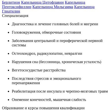
Берлитион
Капельница Цитофлавин
Капельница
Пентоксифиллин
Капельница Мильгамма
Капельница
Глиатилин
Специализация
Диагностика и лечение головных болей и мигрени
Головокружения, обморочные состояния
Заболевания центральной и периферической нервной
системы
Остеохондроз, радикулопатии, невралгии
Нарушения сна (бессонница, хроническая усталость)
Вегетососудистые расстройства
Последствия стрессов и эмоционального
перенапряжения
Реабилитация после инсульта и черепно-мозговых травм
Онемение конечностей, мышечная слабость
Образование и курсы повышения квалификации