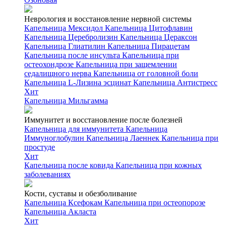
Неврология и восстановление нервной системы
Капельница Мексидол
Капельница Цитофлавин
Капельница Церебролизин
Капельница Цераксон
Капельница Глиатилин
Капельница Пирацетам
Капельница после инсульта
Капельница при
остеохондрозе
Капельница при защемлении
седалищного нерва
Капельница от головной боли
Капельница L-Лизина эсцинат
Капельница Антистресс
Хит
Капельница Мильгамма
Иммунитет и восстановление после болезней
Капельница для иммунитета
Капельница
Иммуноглобулин
Капельница Лаеннек
Капельница при
простуде
Хит
Капельница после ковида
Капельница при кожных
заболеваниях
Кости, суставы и обезболивание
Капельница Ксефокам
Капельница при остеопорозе
Капельница Акласта
Хит