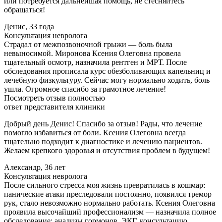
или потребуется дальнейшая помощь, не стесняйтесь
обращаться!
Денис, 33 года
Консультация невролога
Страдал от межпозвоночной грыжи — боль была
невыносимой. Миронова Ксения Олеговна провела
тщательный осмотр, назначила рентген и МРТ. После
обследования прописала курс обезболивающих капельниц и
лечебную физкультуру. Сейчас могу нормально ходить, боль
ушла. Огромное спасибо за грамотное лечение!
Посмотреть отзыв полностью
ответ представителя клиники
Добрый день Денис! Спасибо за отзыв! Рады, что лечение
помогло избавиться от боли. Ксения Олеговна всегда
тщательно подходит к диагностике и лечению пациентов.
Желаем крепкого здоровья и отсутствия проблем в будущем!
Александр, 36 лет
Консультация невролога
После сильного стресса моя жизнь превратилась в кошмар:
панические атаки преследовали постоянно, появился тремор
рук, стало невозможно нормально работать. Ксения Олеговна
проявила высочайший профессионализм — назначила полное
обследование: анализы гормонов, ЭКГ, консультацию