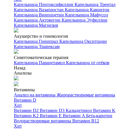
Капельница Пентоксифиллин
Капельница Трентал
Капельница Вазапростан
Капельница Кавинтон
Капельница Винпоцетин
Капельница Мафусол
Капельница Актовегин
Капельница Эуфиллин
Капельница Магнезия
Акушерство и гинекология
Капельница Гинипрал
Капельница Окситоцин
Капельница Транексам
Симптоматическая терапия
Капельница Парацетамол
Капельница от отёков
Назад
Анализы
Витамины
Анализ на витамины
Жирорастворимые витамины
Витамин D
Хит
Витамин D2
Витамин D3
Кальцитриол
Витамин K
Витамин K2
Витамин E
Витамин A
Бета-каротин
Водорастворимые витамины
Витамин B12
Хит