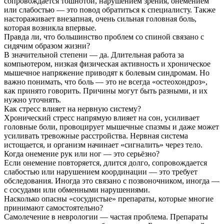
сопровождается тошнотой, нарушением зрения, онемением
или слабостью — это повод обратиться к специалисту. Также
настораживает внезапная, очень сильная головная боль,
которая возникла впервые.
Правда ли, что большинство проблем со спиной связано с
сидячим образом жизни?
В значительной степени — да. Длительная работа за
компьютером, низкая физическая активность и хроническое
мышечное напряжение приводят к болевым синдромам. Но
важно понимать, что боль — это не всегда «остеохондроз»,
как принято говорить. Причины могут быть разными, и их
нужно уточнять.
Как стресс влияет на нервную систему?
Хронический стресс напрямую влияет на сон, усиливает
головные боли, провоцирует мышечные спазмы и даже может
усиливать тревожные расстройства. Нервная система
истощается, и организм начинает «сигналить» через тело.
Когда онемение рук или ног — это серьёзно?
Если онемение повторяется, длится долго, сопровождается
слабостью или нарушением координации — это требует
обследования. Иногда это связано с позвоночником, иногда —
с сосудами или обменными нарушениями.
Насколько опасны «сосудистые» препараты, которые многие
принимают самостоятельно?
Самолечение в неврологии — частая проблема. Препараты