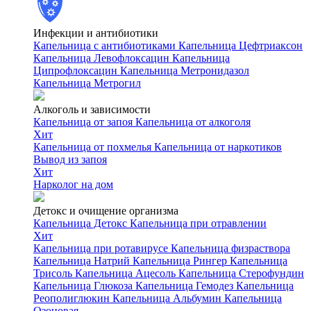
Инфекции и антибиотики
Капельница с антибиотиками
Капельница Цефтриаксон
Капельница Левофлоксацин
Капельница
Ципрофлоксацин
Капельница Метронидазол
Капельница Метрогил
Алкоголь и зависимости
Капельница от запоя
Капельница от алкоголя
Хит
Капельница от похмелья
Капельница от наркотиков
Вывод из запоя
Хит
Нарколог на дом
Детокс и очищение организма
Капельница Детокс
Капельница при отравлении
Хит
Капельница при ротавирусе
Капельница физраствора
Капельница Натрий
Капельница Рингер
Капельница
Трисоль
Капельница Ацесоль
Капельница Стерофундин
Капельница Глюкоза
Капельница Гемодез
Капельница
Реополиглюкин
Капельница Альбумин
Капельница
Озоновая