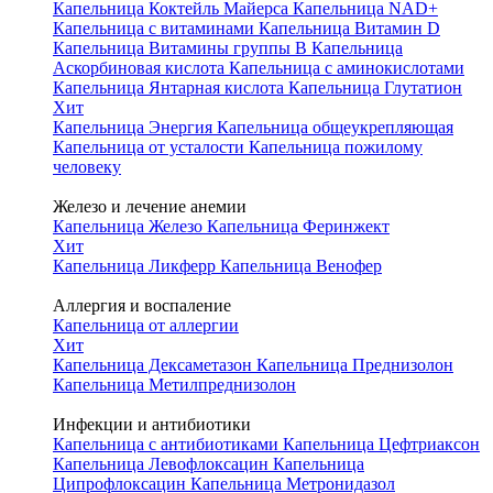
Капельница Коктейль Майерса
Капельница NAD+
Капельница с витаминами
Капельница Витамин D
Капельница Витамины группы B
Капельница
Аскорбиновая кислота
Капельница с аминокислотами
Капельница Янтарная кислота
Капельница Глутатион
Хит
Капельница Энергия
Капельница общеукрепляющая
Капельница от усталости
Капельница пожилому
человеку
Железо и лечение анемии
Капельница Железо
Капельница Феринжект
Хит
Капельница Ликферр
Капельница Венофер
Аллергия и воспаление
Капельница от аллергии
Хит
Капельница Дексаметазон
Капельница Преднизолон
Капельница Метилпреднизолон
Инфекции и антибиотики
Капельница с антибиотиками
Капельница Цефтриаксон
Капельница Левофлоксацин
Капельница
Ципрофлоксацин
Капельница Метронидазол