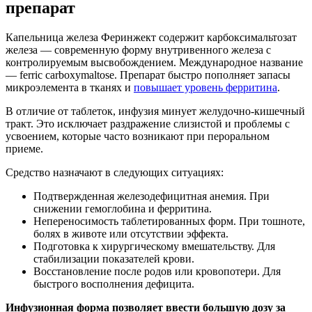
препарат
Капельница железа Феринжект содержит карбоксимальтозат
железа — современную форму внутривенного железа с
контролируемым высвобождением. Международное название
— ferric carboxymaltose. Препарат быстро пополняет запасы
микроэлемента в тканях и
повышает уровень ферритина
.
В отличие от таблеток, инфузия минует желудочно-кишечный
тракт. Это исключает раздражение слизистой и проблемы с
усвоением, которые часто возникают при пероральном
приеме.
Средство назначают в следующих ситуациях:
Подтвержденная железодефицитная анемия. При
снижении гемоглобина и ферритина.
Непереносимость таблетированных форм. При тошноте,
болях в животе или отсутствии эффекта.
Подготовка к хирургическому вмешательству. Для
стабилизации показателей крови.
Восстановление после родов или кровопотери. Для
быстрого восполнения дефицита.
Инфузионная форма позволяет ввести большую дозу за