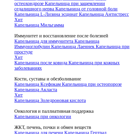
остеохондрозе
Капельница при защемлении
седалищного нерва
Капельница от головной боли
Капельница L-Лизина эсцинат
Капельница Антистресс
Хит
Капельница Мильгамма
Иммунитет и восстановление после болезней
Капельница для иммунитета
Капельница
Иммуноглобулин
Капельница Лаеннек
Капельница при
простуде
Хит
Капельница после ковида
Капельница при кожных
заболеваниях
Кости, суставы и обезболивание
Капельница Ксефокам
Капельница при остеопорозе
Капельница Акласта
Хит
Капельница Золедроновая кислота
Онкология и паллиативная поддержка
Капельница при онкологии
ЖКТ, печень, почки и обмен веществ
Капельница для печени
Капельница Гептрал