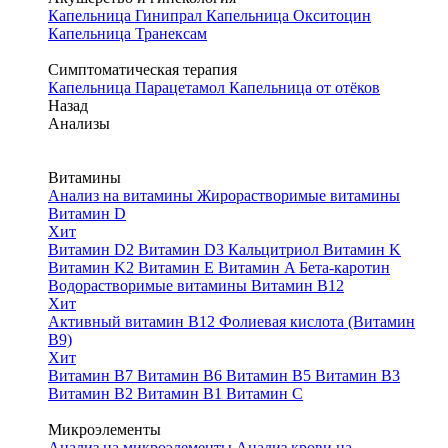
Капельница Гинипрал
Капельница Окситоцин
Капельница Транексам
Симптоматическая терапия
Капельница Парацетамол
Капельница от отёков
Назад
Анализы
Витамины
Анализ на витамины
Жирорастворимые витамины
Витамин D
Хит
Витамин D2
Витамин D3
Кальцитриол
Витамин K
Витамин K2
Витамин E
Витамин A
Бета-каротин
Водорастворимые витамины
Витамин B12
Хит
Активный витамин B12
Фолиевая кислота (Витамин
B9)
Хит
Витамин B7
Витамин B6
Витамин B5
Витамин B3
Витамин B2
Витамин B1
Витамин C
Микроэлементы
Анализ на микроэлементы
Анализ крови на