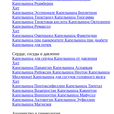
Капельница Реамберин
Хит
Капельница Эссенциале
Капельница Берлитион
Капельница Тиоктацид
Капельница Тиогамма
Капельница Тиоктовая кислота
Капельница Октолипен
Капельница Ремаксол
Хит
Капельница Омепразол
Капельница Фамотидин
Капельница при панкреатите
Капельница при диабете
Капельница для почек
Сердце, сосуды и давление
Капельница для сердца
Капельница от давления
Хит
Капельница Панангин
Капельница Аспаркам
Капельница Рибоксин
Капельница Неотон
Капельница
Милдронат
Капельница для сосудов головного мозга
Хит
Капельница Пентоксифиллин
Капельница Трентал
Капельница Вазапростан
Капельница Кавинтон
Капельница Винпоцетин
Капельница Мафусол
Капельница Актовегин
Капельница Эуфиллин
Капельница Магнезия
Акушерство и гинекология