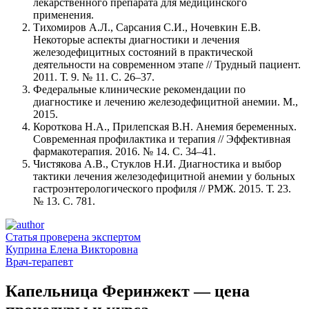
лекарственного препарата для медицинского
применения.
Тихомиров А.Л., Сарсания С.И., Ночевкин Е.В.
Некоторые аспекты диагностики и лечения
железодефицитных состояний в практической
деятельности на современном этапе // Трудный пациент.
2011. Т. 9. № 11. С. 26–37.
Федеральные клинические рекомендации по
диагностике и лечению железодефицитной анемии. М.,
2015.
Короткова Н.А., Прилепская В.Н. Анемия беременных.
Современная профилактика и терапия // Эффективная
фармакотерапия. 2016. № 14. С. 34–41.
Чистякова А.В., Стуклов Н.И. Диагностика и выбор
тактики лечения железодефицитной анемии у больных
гастроэнтерологического профиля // РМЖ. 2015. Т. 23.
№ 13. С. 781.
Статья проверена экспертом
Куприна Елена Викторовна
Врач-терапевт
Капельница Феринжект — цена