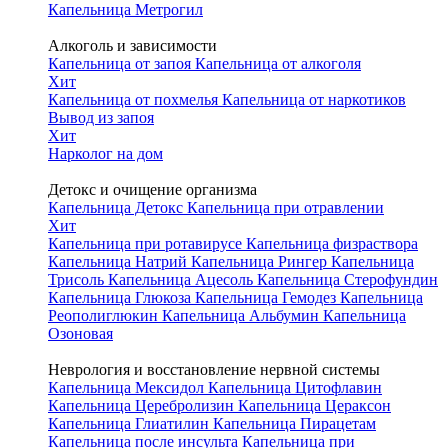
Капельница Метрогил
Алкоголь и зависимости
Капельница от запоя
Капельница от алкоголя
Хит
Капельница от похмелья
Капельница от наркотиков
Вывод из запоя
Хит
Нарколог на дом
Детокс и очищение организма
Капельница Детокс
Капельница при отравлении
Хит
Капельница при ротавирусе
Капельница физраствора
Капельница Натрий
Капельница Рингер
Капельница
Трисоль
Капельница Ацесоль
Капельница Стерофундин
Капельница Глюкоза
Капельница Гемодез
Капельница
Реополиглюкин
Капельница Альбумин
Капельница
Озоновая
Неврология и восстановление нервной системы
Капельница Мексидол
Капельница Цитофлавин
Капельница Церебролизин
Капельница Цераксон
Капельница Глиатилин
Капельница Пирацетам
Капельница после инсульта
Капельница при