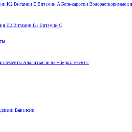
мин K2
Витамин E
Витамин A
Бета-каротин
Водорастворимые в
мин B2
Витамин B1
Витамин C
нты
роэлементы
Анализ мочи на микроэлементы
цензии
Вакансии