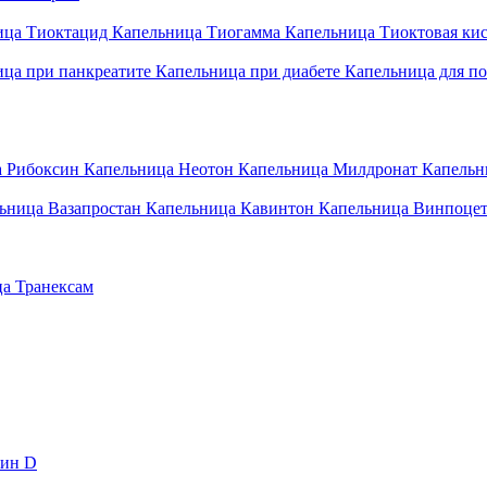
ица Тиоктацид
Капельница Тиогамма
Капельница Тиоктовая ки
ица при панкреатите
Капельница при диабете
Капельница для по
а Рибоксин
Капельница Неотон
Капельница Милдронат
Капельни
ьница Вазапростан
Капельница Кавинтон
Капельница Винпоце
а Транексам
ин D