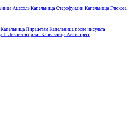
ьница Ацесоль
Капельница Стерофундин
Капельница Глюкоза
н
Капельница Пирацетам
Капельница после инсульта
а L-Лизина эсцинат
Капельница Антистресс