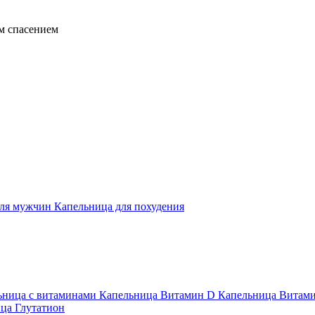
м спасением
для мужчин
Капельница для похудения
ьница с витаминами
Капельница Витамин D
Капельница Витам
ца Глутатион