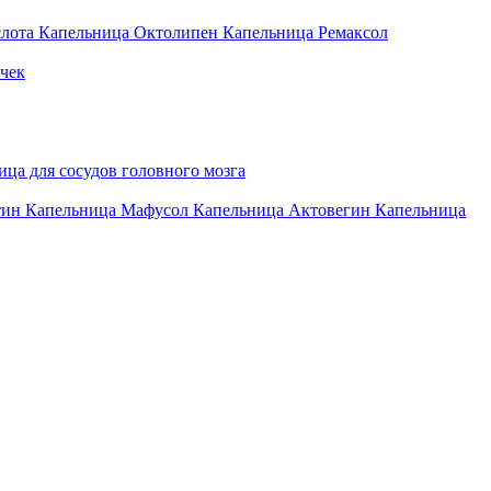
слота
Капельница Октолипен
Капельница Ремаксол
чек
ца для сосудов головного мозга
тин
Капельница Мафусол
Капельница Актовегин
Капельница