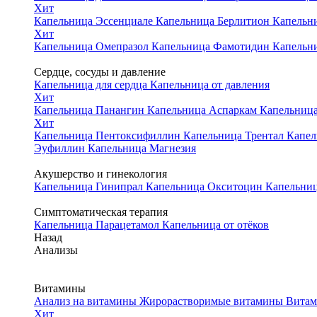
Хит
Капельница Эссенциале
Капельница Берлитион
Капельн
Хит
Капельница Омепразол
Капельница Фамотидин
Капельн
Сердце, сосуды и давление
Капельница для сердца
Капельница от давления
Хит
Капельница Панангин
Капельница Аспаркам
Капельниц
Хит
Капельница Пентоксифиллин
Капельница Трентал
Капел
Эуфиллин
Капельница Магнезия
Акушерство и гинекология
Капельница Гинипрал
Капельница Окситоцин
Капельниц
Симптоматическая терапия
Капельница Парацетамол
Капельница от отёков
Назад
Анализы
Витамины
Анализ на витамины
Жирорастворимые витамины
Витам
Хит