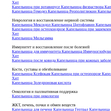
Хит
Капельница при ротавирусе
Капельница физраствора
Кап
Капельница Гемодез
Капельница Реополиглюкин
Капель
Неврология и восстановление нервной системы
Капельница Мексидол
Капельница Цитофлавин
Капельн
Капельница при остеохондрозе
Капельница при защемле
Хит
Капельница Мильгамма
Иммунитет и восстановление после болезней
Капельница для иммунитета
Капельница Иммуноглобул
Хит
Капельница после ковида
Капельница при кожных забол
Кости, суставы и обезболивание
Капельница Ксефокам
Капельница при остеопорозе
Капе
Хит
Капельница Золедроновая кислота
Онкология и паллиативная поддержка
Капельница при онкологии
ЖКТ, печень, почки и обмен веществ
Капельница для печени
Капельница Гептрал
Капельница