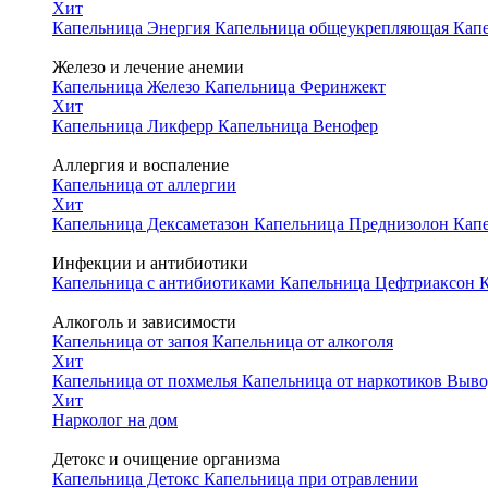
Хит
Капельница Энергия
Капельница общеукрепляющая
Капе
Железо и лечение анемии
Капельница Железо
Капельница Феринжект
Хит
Капельница Ликферр
Капельница Венофер
Аллергия и воспаление
Капельница от аллергии
Хит
Капельница Дексаметазон
Капельница Преднизолон
Кап
Инфекции и антибиотики
Капельница с антибиотиками
Капельница Цефтриаксон
Алкоголь и зависимости
Капельница от запоя
Капельница от алкоголя
Хит
Капельница от похмелья
Капельница от наркотиков
Вывод
Хит
Нарколог на дом
Детокс и очищение организма
Капельница Детокс
Капельница при отравлении