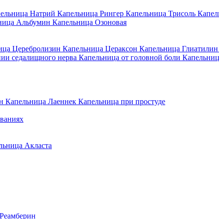
ельница Натрий
Капельница Рингер
Капельница Трисоль
Капел
ница Альбумин
Капельница Озоновая
ица Церебролизин
Капельница Цераксон
Капельница Глиатили
нии седалищного нерва
Капельница от головной боли
Капельниц
ин
Капельница Лаеннек
Капельница при простуде
еваниях
льница Акласта
 Реамберин