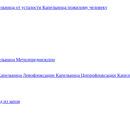
льница от усталости
Капельница пожилому человеку
ельница Метилпреднизолон
Капельница Левофлоксацин
Капельница Ципрофлоксацин
Капел
 из запоя