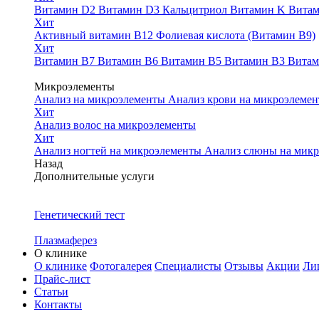
Витамин D2
Витамин D3
Кальцитриол
Витамин K
Вита
Хит
Активный витамин B12
Фолиевая кислота (Витамин B9)
Хит
Витамин B7
Витамин B6
Витамин B5
Витамин B3
Вита
Микроэлементы
Анализ на микроэлементы
Анализ крови на микроэлеме
Хит
Анализ волос на микроэлементы
Хит
Анализ ногтей на микроэлементы
Анализ слюны на мик
Назад
Дополнительные услуги
Генетический тест
Плазмаферез
О клинике
О клинике
Фотогалерея
Специалисты
Отзывы
Акции
Ли
Прайс-лист
Статьи
Контакты