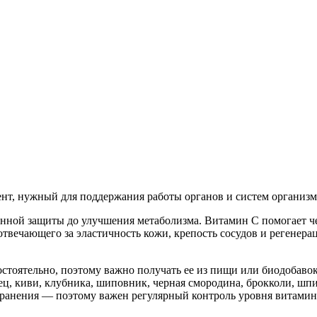
нт, нужный для поддержания работы органов и систем организм
унной защиты до улучшения метаболизма. Витамин С помогает ч
 отвечающего за эластичность кожи, крепость сосудов и регене
остоятельно, поэтому важно получать ее из пищи или биодобав
ец, киви, клубника, шиповник, черная смородина, брокколи, ш
хранения — поэтому важен регулярный контроль уровня витамина