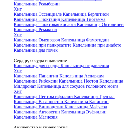
Капельница Реамберин
Хит
Капельница Эссенциале
Капельница Берлитион
Капельница Тиоктацид
Капельница Тиогамма
Капельница Тиоктовая кислота
Капельница Октолипен
Капельница Ремаксол
Хит
Капельница Омепразол
Капельница Фамотидин
Капельница при панкреатите
Капельница при диабете
Капельница для почек
Сердце, сосуды и давление
Капельница для сердца
Капельница от давления
Хит
Капельница Панангин
Капельница Аспаркам
Капельница Рибоксин
Капельница Неотон
Капельница
Милдронат
Капельница для сосудов головного мозга
Хит
Капельница Пентоксифиллин
Капельница Трентал
Капельница Вазапростан
Капельница Кавинтон
Капельница Винпоцетин
Капельница Мафусол
Капельница Актовегин
Капельница Эуфиллин
Капельница Магнезия
Акушерство и гинекология