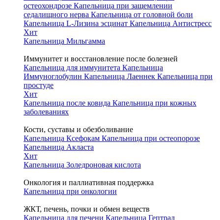
остеохондрозе
Капельница при защемлении
седалищного нерва
Капельница от головной боли
Капельница L-Лизина эсцинат
Капельница Антистресс
Хит
Капельница Мильгамма
Иммунитет и восстановление после болезней
Капельница для иммунитета
Капельница
Иммуноглобулин
Капельница Лаеннек
Капельница при
простуде
Хит
Капельница после ковида
Капельница при кожных
заболеваниях
Кости, суставы и обезболивание
Капельница Ксефокам
Капельница при остеопорозе
Капельница Акласта
Хит
Капельница Золедроновая кислота
Онкология и паллиативная поддержка
Капельница при онкологии
ЖКТ, печень, почки и обмен веществ
Капельница для печени
Капельница Гептрал