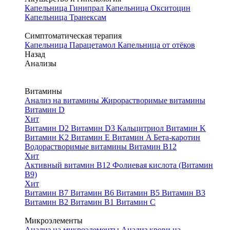
Капельница Гинипрал
Капельница Окситоцин
Капельница Транексам
Симптоматическая терапия
Капельница Парацетамол
Капельница от отёков
Назад
Анализы
Витамины
Анализ на витамины
Жирорастворимые витамины
Витамин D
Хит
Витамин D2
Витамин D3
Кальцитриол
Витамин K
Витамин K2
Витамин E
Витамин A
Бета-каротин
Водорастворимые витамины
Витамин B12
Хит
Активный витамин B12
Фолиевая кислота (Витамин
B9)
Хит
Витамин B7
Витамин B6
Витамин B5
Витамин B3
Витамин B2
Витамин B1
Витамин C
Микроэлементы
Анализ на микроэлементы
Анализ крови на