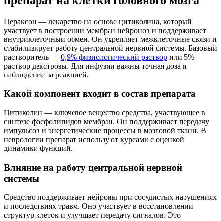
препарат на клетки головного мозга
Цераксон — лекарство на основе цитиколина, который
участвует в построении мембран нейронов и поддерживает
внутриклеточный обмен. Он укрепляет межклеточные связи и
стабилизирует работу центральной нервной системы. Базовый
растворитель —
0,9% физиологический раствор
или 5%
раствор декстрозы. Для инфузии важны точная доза и
наблюдение за реакцией.
Какой компонент входит в состав препарата
Цитиколин — ключевое вещество средства, участвующее в
синтезе фосфолипидов мембран. Он поддерживает передачу
импульсов и энергетические процессы в мозговой ткани. В
неврологии препарат используют курсами с оценкой
динамики функций.
Влияние на работу центральной нервной
системы
Средство поддерживает нейроны при сосудистых нарушениях
и последствиях травм. Оно участвует в восстановлении
структур клеток и улучшает передачу сигналов. Это