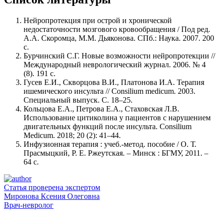
Нейропротекция при острой и хронической
недостаточности мозгового кровообращения / Под ред.
А.А. Скоромца, М.М. Дьяконова. СПб.: Наука. 2007. 200
с.
Бурчинский С.Г. Новые возможности нейропротекции //
Международный неврологический журнал. 2006. № 4
(8). 191 с.
Гусев Е.И., Скворцова В.И., Платонова И.А. Терапия
ишемического инсульта // Consilium medicum. 2003.
Специальный выпуск. С. 18–25.
Кольцова Е.А., Петрова Е.А., Стаховская Л.В.
Использование цитиколина у пациентов с нарушением
двигательных функций после инсульта. Consilium
Medicum. 2018; 20 (2): 41–44.
Инфузионная терапия : учеб.-метод. пособие / О. Т.
Прасмыцкий, Р. Е. Ржеутская. – Минск : БГМУ, 2011. –
64 с.
Статья проверена экспертом
Миронова Ксения Олеговна
Врач-невролог