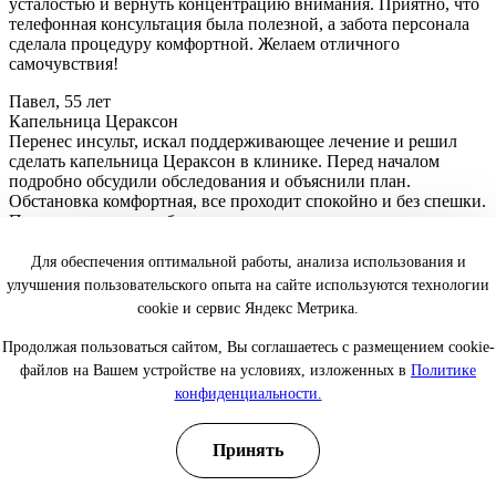
усталостью и вернуть концентрацию внимания. Приятно, что
телефонная консультация была полезной, а забота персонала
сделала процедуру комфортной. Желаем отличного
самочувствия!
Павел, 55 лет
Капельница Цераксон
Перенес инсульт, искал поддерживающее лечение и решил
сделать капельница Цераксон в клинике. Перед началом
подробно обсудили обследования и объяснили план.
Обстановка комфортная, все проходит спокойно и без спешки.
Понравилось, что наблюдают во время процедуры и уточняют
самочувствие. Чувствую постепенные улучшения в
концентрации.
Для обеспечения оптимальной работы, анализа использования и
ответ представителя клиники
улучшения пользовательского опыта на сайте используются технологии
cookie и сервис Яндекс Метрика.
Спасибо, что поделились своей историей. Мы искренне рады,
что восстановительный курс помогает вам, и вы уже
Продолжая пользоваться сайтом, Вы соглашаетесь с размещением cookie-
замечаете улучшения в концентрации. Желаем вам сил,
файлов на Вашем устройстве на условиях, изложенных в
Политике
терпения и дальнейших успехов в восстановлении здоровья!
конфиденциальности.
Олеся, 37 лет
Капельница Цераксон
Принять
Обратилась из-за постоянной забывчивости и усталости. Мне
провели процедуру капельница Цераксон на дому, так как
сложно было выделить время на визит. Перед приездом