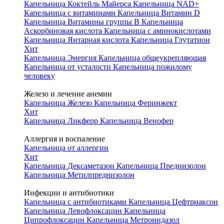
Капельница Коктейль Майерса
Капельница NAD+
Капельница с витаминами
Капельница Витамин D
Капельница Витамины группы B
Капельница
Аскорбиновая кислота
Капельница с аминокислотами
Капельница Янтарная кислота
Капельница Глутатион
Хит
Капельница Энергия
Капельница общеукрепляющая
Капельница от усталости
Капельница пожилому
человеку
Железо и лечение анемии
Капельница Железо
Капельница Феринжект
Хит
Капельница Ликферр
Капельница Венофер
Аллергия и воспаление
Капельница от аллергии
Хит
Капельница Дексаметазон
Капельница Преднизолон
Капельница Метилпреднизолон
Инфекции и антибиотики
Капельница с антибиотиками
Капельница Цефтриаксон
Капельница Левофлоксацин
Капельница
Ципрофлоксацин
Капельница Метронидазол