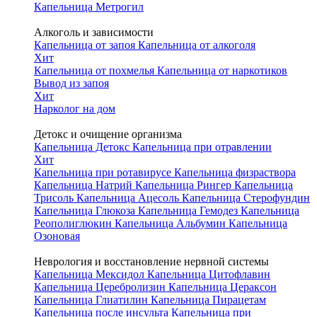
Капельница Метрогил
Алкоголь и зависимости
Капельница от запоя
Капельница от алкоголя
Хит
Капельница от похмелья
Капельница от наркотиков
Вывод из запоя
Хит
Нарколог на дом
Детокс и очищение организма
Капельница Детокс
Капельница при отравлении
Хит
Капельница при ротавирусе
Капельница физраствора
Капельница Натрий
Капельница Рингер
Капельница
Трисоль
Капельница Ацесоль
Капельница Стерофундин
Капельница Глюкоза
Капельница Гемодез
Капельница
Реополиглюкин
Капельница Альбумин
Капельница
Озоновая
Неврология и восстановление нервной системы
Капельница Мексидол
Капельница Цитофлавин
Капельница Церебролизин
Капельница Цераксон
Капельница Глиатилин
Капельница Пирацетам
Капельница после инсульта
Капельница при