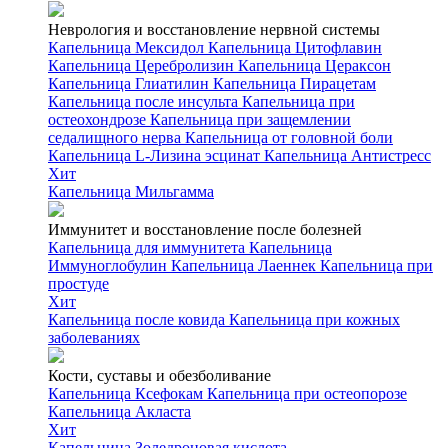
Неврология и восстановление нервной системы
Капельница Мексидол
Капельница Цитофлавин
Капельница Церебролизин
Капельница Цераксон
Капельница Глиатилин
Капельница Пирацетам
Капельница после инсульта
Капельница при
остеохондрозе
Капельница при защемлении
седалищного нерва
Капельница от головной боли
Капельница L-Лизина эсцинат
Капельница Антистресс
Хит
Капельница Мильгамма
Иммунитет и восстановление после болезней
Капельница для иммунитета
Капельница
Иммуноглобулин
Капельница Лаеннек
Капельница при
простуде
Хит
Капельница после ковида
Капельница при кожных
заболеваниях
Кости, суставы и обезболивание
Капельница Ксефокам
Капельница при остеопорозе
Капельница Акласта
Хит
Капельница Золедроновая кислота