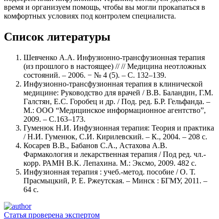
время и организуем помощь, чтобы вы могли прокапаться в
комфортных условиях под контролем специалиста.
Список литературы
Шевченко А.А. Инфузионно-трансфузионная терапия
(из прошлого в настоящее) // // Медицина неотложных
состояний. – 2006. − № 4 (5). – С. 132–139.
Инфузионно-трансфузионная терапия в клинической
медицине: Руководство для врачей / В.В. Баландин, Г.М.
Галстян, Е.С. Горобец и др. / Под. ред. Б.Р. Гельфанда. –
М.: ООО “Медицинское информационное агентство”,
2009. – С.163–173.
Гуменюк Н.И. Инфузионная терапия: Теория и практика
/ Н.И. Гуменюк, С.И. Кирилевский. – К., 2004. – 208 с.
Косарев В.В., Бабанов С.А., Астахова А.В.
Фармакология и лекарственная терапия / Под ред. чл.-
корр. РАМН В.К. Лепахина. М.: Эксмо, 2009. 482 с.
Инфузионная терапия : учеб.-метод. пособие / О. Т.
Прасмыцкий, Р. Е. Ржеутская. – Минск : БГМУ, 2011. –
64 с.
Статья проверена экспертом