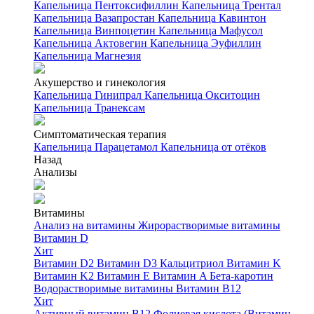
Капельница Пентоксифиллин
Капельница Трентал
Капельница Вазапростан
Капельница Кавинтон
Капельница Винпоцетин
Капельница Мафусол
Капельница Актовегин
Капельница Эуфиллин
Капельница Магнезия
Акушерство и гинекология
Капельница Гинипрал
Капельница Окситоцин
Капельница Транексам
Симптоматическая терапия
Капельница Парацетамол
Капельница от отёков
Назад
Анализы
Витамины
Анализ на витамины
Жирорастворимые витамины
Витамин D
Хит
Витамин D2
Витамин D3
Кальцитриол
Витамин K
Витамин K2
Витамин E
Витамин A
Бета-каротин
Водорастворимые витамины
Витамин B12
Хит
Активный витамин B12
Фолиевая кислота (Витамин