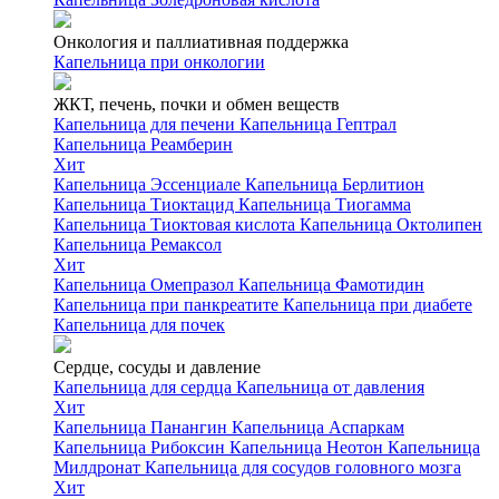
Онкология и паллиативная поддержка
Капельница при онкологии
ЖКТ, печень, почки и обмен веществ
Капельница для печени
Капельница Гептрал
Капельница Реамберин
Хит
Капельница Эссенциале
Капельница Берлитион
Капельница Тиоктацид
Капельница Тиогамма
Капельница Тиоктовая кислота
Капельница Октолипен
Капельница Ремаксол
Хит
Капельница Омепразол
Капельница Фамотидин
Капельница при панкреатите
Капельница при диабете
Капельница для почек
Сердце, сосуды и давление
Капельница для сердца
Капельница от давления
Хит
Капельница Панангин
Капельница Аспаркам
Капельница Рибоксин
Капельница Неотон
Капельница
Милдронат
Капельница для сосудов головного мозга
Хит