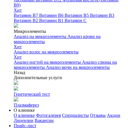
B9)
Хит
Витамин B7
Витамин B6
Витамин B5
Витамин B3
Витамин B2
Витамин B1
Витамин C
Микроэлементы
Анализ на микроэлементы
Анализ крови на
микроэлементы
Хит
Анализ волос на микроэлементы
Хит
Анализ ногтей на микроэлементы
Анализ слюны на
микроэлементы
Анализ мочи на микроэлементы
Назад
Дополнительные услуги
Генетический тест
Плазмаферез
О клинике
О клинике
Фотогалерея
Специалисты
Отзывы
Акции
Лицензии
Вакансии
Прайс-лист