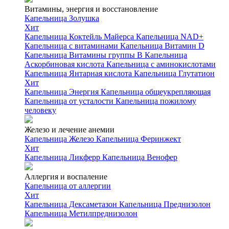
Витамины, энергия и восстановление
Капельница Золушка
Хит
Капельница Коктейль Майерса
Капельница NAD+
Капельница с витаминами
Капельница Витамин D
Капельница Витамины группы B
Капельница
Аскорбиновая кислота
Капельница с аминокислотами
Капельница Янтарная кислота
Капельница Глутатион
Хит
Капельница Энергия
Капельница общеукрепляющая
Капельница от усталости
Капельница пожилому
человеку
Железо и лечение анемии
Капельница Железо
Капельница Феринжект
Хит
Капельница Ликферр
Капельница Венофер
Аллергия и воспаление
Капельница от аллергии
Хит
Капельница Дексаметазон
Капельница Преднизолон
Капельница Метилпреднизолон