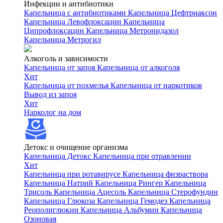
Инфекции и антибиотики
Капельница с антибиотиками
Капельница Цефтриаксон
Капельница Левофлоксацин
Капельница
Ципрофлоксацин
Капельница Метронидазол
Капельница Метрогил
Алкоголь и зависимости
Капельница от запоя
Капельница от алкоголя
Хит
Капельница от похмелья
Капельница от наркотиков
Вывод из запоя
Хит
Нарколог на дом
Детокс и очищение организма
Капельница Детокс
Капельница при отравлении
Хит
Капельница при ротавирусе
Капельница физраствора
Капельница Натрий
Капельница Рингер
Капельница
Трисоль
Капельница Ацесоль
Капельница Стерофундин
Капельница Глюкоза
Капельница Гемодез
Капельница
Реополиглюкин
Капельница Альбумин
Капельница
Озоновая