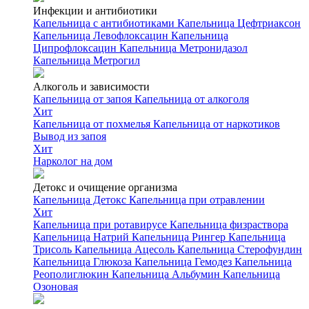
Инфекции и антибиотики
Капельница с антибиотиками
Капельница Цефтриаксон
Капельница Левофлоксацин
Капельница
Ципрофлоксацин
Капельница Метронидазол
Капельница Метрогил
Алкоголь и зависимости
Капельница от запоя
Капельница от алкоголя
Хит
Капельница от похмелья
Капельница от наркотиков
Вывод из запоя
Хит
Нарколог на дом
Детокс и очищение организма
Капельница Детокс
Капельница при отравлении
Хит
Капельница при ротавирусе
Капельница физраствора
Капельница Натрий
Капельница Рингер
Капельница
Трисоль
Капельница Ацесоль
Капельница Стерофундин
Капельница Глюкоза
Капельница Гемодез
Капельница
Реополиглюкин
Капельница Альбумин
Капельница
Озоновая