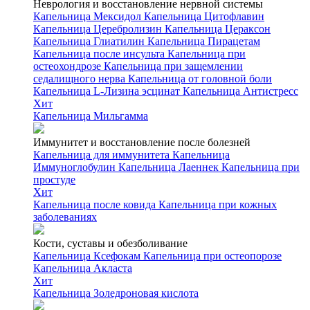
Неврология и восстановление нервной системы
Капельница Мексидол
Капельница Цитофлавин
Капельница Церебролизин
Капельница Цераксон
Капельница Глиатилин
Капельница Пирацетам
Капельница после инсульта
Капельница при
остеохондрозе
Капельница при защемлении
седалищного нерва
Капельница от головной боли
Капельница L-Лизина эсцинат
Капельница Антистресс
Хит
Капельница Мильгамма
Иммунитет и восстановление после болезней
Капельница для иммунитета
Капельница
Иммуноглобулин
Капельница Лаеннек
Капельница при
простуде
Хит
Капельница после ковида
Капельница при кожных
заболеваниях
Кости, суставы и обезболивание
Капельница Ксефокам
Капельница при остеопорозе
Капельница Акласта
Хит
Капельница Золедроновая кислота