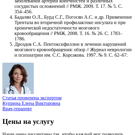
заболеваний артерий конечностей и различных
сосудистых осложнений // РМЖ. 2009. Т. 17. № 5. С.
354–456.
Бадалян О.Л., Бурд С.Г., Погосян А.С. и др. Применение
Трентала во вторичной профилактике инсульта и при
хронической недостаточности мозгового
кровообращения // РМЖ. 2008. Т. 16. № 26. С. 1783–
1786.
Дроздов С.А. Пентоксифиллин в лечении нарушений
мозгового кровообращения: обзор // Журнал неврологии
и психиатрии им. С.С. Корсакова. 1997. № 9. С. 62–67.
Статья проверена экспертом
Куприна Елена Викторовна
Врач-терапевт
Цены на услугу
Наши цены рассчитаны так, чтобы каждый мог позволить