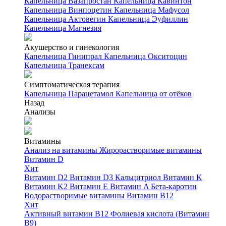
Капельница Вазапростан
Капельница Кавинтон
Капельница Винпоцетин
Капельница Мафусол
Капельница Актовегин
Капельница Эуфиллин
Капельница Магнезия
Акушерство и гинекология
Капельница Гинипрал
Капельница Окситоцин
Капельница Транексам
Симптоматическая терапия
Капельница Парацетамол
Капельница от отёков
Назад
Анализы
Витамины
Анализ на витамины
Жирорастворимые витамины
Витамин D
Хит
Витамин D2
Витамин D3
Кальцитриол
Витамин K
Витамин K2
Витамин E
Витамин A
Бета-каротин
Водорастворимые витамины
Витамин B12
Хит
Активный витамин B12
Фолиевая кислота (Витамин
B9)