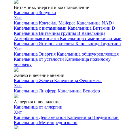
Витамины, энергия и восстановление
Капельница Золушка
Хит
Капельница Коктейль Майерса
Капельница NAD+
Капельница с витаминами
Капельница Витамин D
Капельница Витамины группы B
Капельница
Аскорбиновая кислота
Капельница с аминокислотами
Капельница Янтарная кислота
Капельница Глутатион
Хит
Капельница Энергия
Капельница общеукрепляющая
Капельница от усталости
Капельница пожилому
человеку
Железо и лечение анемии
Капельница Железо
Капельница Феринжект
Хит
Капельница Ликферр
Капельница Венофер
Аллергия и воспаление
Капельница от аллергии
Хит
Капельница Дексаметазон
Капельница Преднизолон
Капельница Метилпреднизолон