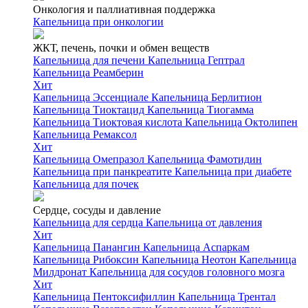
Онкология и паллиативная поддержка
Капельница при онкологии
ЖКТ, печень, почки и обмен веществ
Капельница для печени
Капельница Гептрал
Капельница Реамберин
Хит
Капельница Эссенциале
Капельница Берлитион
Капельница Тиоктацид
Капельница Тиогамма
Капельница Тиоктовая кислота
Капельница Октолипен
Капельница Ремаксол
Хит
Капельница Омепразол
Капельница Фамотидин
Капельница при панкреатите
Капельница при диабете
Капельница для почек
Сердце, сосуды и давление
Капельница для сердца
Капельница от давления
Хит
Капельница Панангин
Капельница Аспаркам
Капельница Рибоксин
Капельница Неотон
Капельница
Милдронат
Капельница для сосудов головного мозга
Хит
Капельница Пентоксифиллин
Капельница Трентал