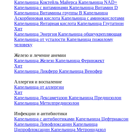
Капельница Коктейль Майерса
Капельница NAD+
Капельница с витаминами
Капельница Витамин D
Капельница Витамины группы B
Капельница
Аскорбиновая кислота
Капельница с аминокислотами
Капельница Янтарная кислота
Капельница Глутатион
Хит
Капельница Энергия
Капельница общеукрепляющая
Капельница от усталости
Капельница пожилому
человеку
Железо и лечение анемии
Капельница Железо
Капельница Феринжект
Хит
Капельница Ликферр
Капельница Венофер
Аллергия и воспаление
Капельница от аллергии
Хит
Капельница Дексаметазон
Капельница Преднизолон
Капельница Метилпреднизолон
Инфекции и антибиотики
Капельница с антибиотиками
Капельница Цефтриаксон
Капельница Левофлоксацин
Капельница
Ципрофлоксацин
Капельница Метронидазол