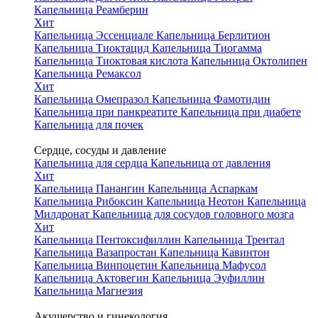
Капельница Реамберин
Хит
Капельница Эссенциале
Капельница Берлитион
Капельница Тиоктацид
Капельница Тиогамма
Капельница Тиоктовая кислота
Капельница Октолипен
Капельница Ремаксол
Хит
Капельница Омепразол
Капельница Фамотидин
Капельница при панкреатите
Капельница при диабете
Капельница для почек
Сердце, сосуды и давление
Капельница для сердца
Капельница от давления
Хит
Капельница Панангин
Капельница Аспаркам
Капельница Рибоксин
Капельница Неотон
Капельница
Милдронат
Капельница для сосудов головного мозга
Хит
Капельница Пентоксифиллин
Капельница Трентал
Капельница Вазапростан
Капельница Кавинтон
Капельница Винпоцетин
Капельница Мафусол
Капельница Актовегин
Капельница Эуфиллин
Капельница Магнезия
Акушерство и гинекология