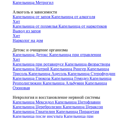
Капельница Метрогил
Алкоголь и зависимости
Капельница от запоя
Капельница от алкоголя
Хит
Капельница от похмелья
Капельница от наркотиков
Вывод из запоя
Хит
Нарколог на дом
Детокс и очищение организма
Капельница Детокс
Капельница при отравлении
Хит
Капельница при ротавирусе
Капельница физраствора
Капельница Натрий
Капельница Рингер
Капельница
Трисоль
Капельница Ацесоль
Капельница Стерофундин
Капельница Глюкоза
Капельница Гемодез
Капельница
Реополиглюкин
Капельница Альбумин
Капельница
Озоновая
Неврология и восстановление нервной системы
Капельница Мексидол
Капельница Цитофлавин
Капельница Церебролизин
Капельница Цераксон
Капельница Глиатилин
Капельница Пирацетам
Капельница после инсульта
Капельница при