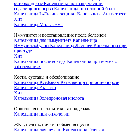
остеохондрозе
Капельница при защемлении
седалищного нерва
Капельница от головной боли
Капельница L-Лизина эсцинат
Капельница Антистресс
Хит
Капельница Мильгамма
Иммунитет и восстановление после болезней
Капельница для иммунитета
Капельница
Иммуноглобулин
Капельница Лаеннек
Капельница при
простуде
Хит
Капельница после ковида
Капельница при кожных
заболеваниях
Кости, суставы и обезболивание
Капельница Ксефокам
Капельница при остеопорозе
Капельница Акласта
Хит
Капельница Золедроновая кислота
Онкология и паллиативная поддержка
Капельница при онкологии
ЖКТ, печень, почки и обмен веществ
Капельница для печени
Капельница Гептрал