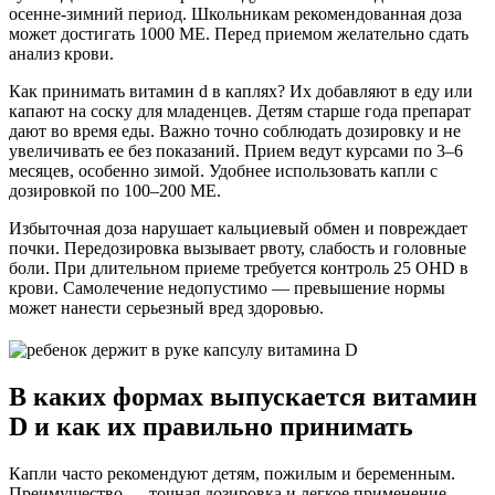
осенне-зимний период. Школьникам рекомендованная доза
может достигать 1000 МЕ. Перед приемом желательно сдать
анализ крови.
Как принимать витамин d в каплях? Их добавляют в еду или
капают на соску для младенцев. Детям старше года препарат
дают во время еды. Важно точно соблюдать дозировку и не
увеличивать ее без показаний. Прием ведут курсами по 3–6
месяцев, особенно зимой. Удобнее использовать капли с
дозировкой по 100–200 МЕ.
Избыточная доза нарушает кальциевый обмен и повреждает
почки. Передозировка вызывает рвоту, слабость и головные
боли. При длительном приеме требуется контроль 25 OHD в
крови. Самолечение недопустимо — превышение нормы
может нанести серьезный вред здоровью.
В каких формах выпускается витамин
D и как их правильно принимать
Капли часто рекомендуют детям, пожилым и беременным.
Преимущество — точная дозировка и легкое применение.