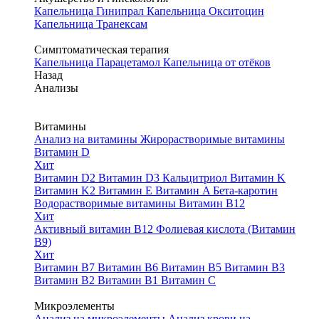
Капельница Гинипрал
Капельница Окситоцин
Капельница Транексам
Симптоматическая терапия
Капельница Парацетамол
Капельница от отёков
Назад
Анализы
Витамины
Анализ на витамины
Жирорастворимые витамины
Витамин D
Хит
Витамин D2
Витамин D3
Кальцитриол
Витамин K
Витамин K2
Витамин E
Витамин A
Бета-каротин
Водорастворимые витамины
Витамин B12
Хит
Активный витамин B12
Фолиевая кислота (Витамин
B9)
Хит
Витамин B7
Витамин B6
Витамин B5
Витамин B3
Витамин B2
Витамин B1
Витамин C
Микроэлементы
Анализ на микроэлементы
Анализ крови на